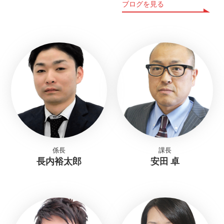
ブログを見る
係長
課長
長内裕太郎
安田 卓