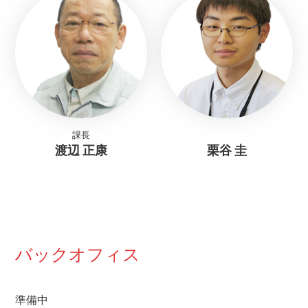
課長
渡辺 正康
栗谷 圭
バックオフィス
準備中