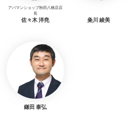
アパマンショップ秋田八橋店店
長
佐々木 洋尭
粂川 綾美
鎌田 泰弘