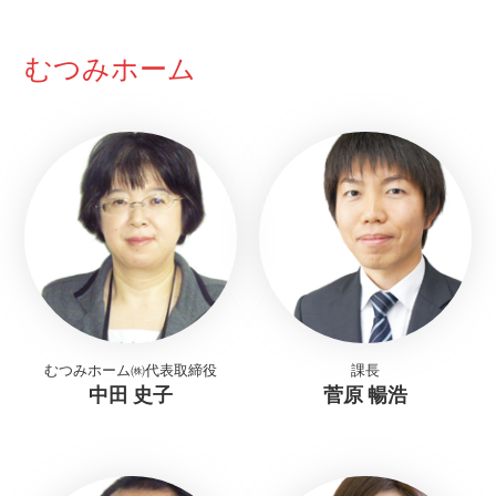
むつみホーム
むつみホーム㈱代表取締役
課長
中田 史子
菅原 暢浩